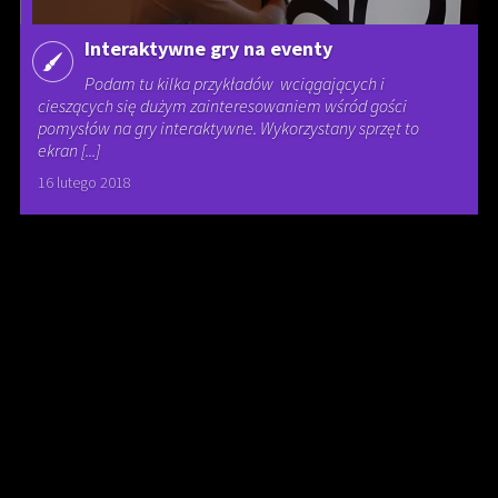
Interaktywne gry na eventy
Podam tu kilka przykładów wciągających i
cieszących się dużym zainteresowaniem wśród gości
pomysłów na gry interaktywne. Wykorzystany sprzęt to
ekran [...]
16 lutego 2018