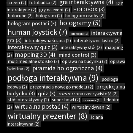
gra interaktywna
(4)
screen
(2)
fotobudka
(2)
gry
HOLOBOX
(3)
interaktyne
(2)
gry na event
(2)
holocube
(2)
hologram
(2)
hologram osoby
(2)
hologramy
(5)
hologram postaci
(3)
human joystick
(7)
interaktywna
infokioski
(1)
gra
(3)
interaktywna ściana
(2)
interaktywne lustro
(2)
interaktywny quiz
(3)
interaktywny stół
(2)
mapping
mapping 3D
(4)
mind control
(3)
(2)
multimedialne stoisko
(2)
oprawa na budynku
(2)
oprawa
piramida holograficzna
(4)
świetlna
(2)
podłoga interaktywna
(9)
podłoga
projekcja na
ledowa
(2)
prezentacja nowego modelu
(2)
budynku
(3)
quiz
(3)
rozszerzona rzeczywistość
(2)
stół interaktywny
(2)
super bowl
(2)
telebim
szkolenie
(1)
wirtualna postać
(4)
(2)
wirtualny dywan
(2)
wirtualny prezenter
(8)
ściana
interaktywna
(2)