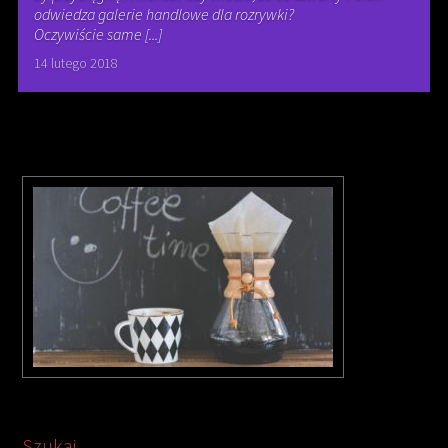
odwiedza galerie handlowe dla rozrywki?
Oczywiście same [...]
14 lutego 2018
Szukaj