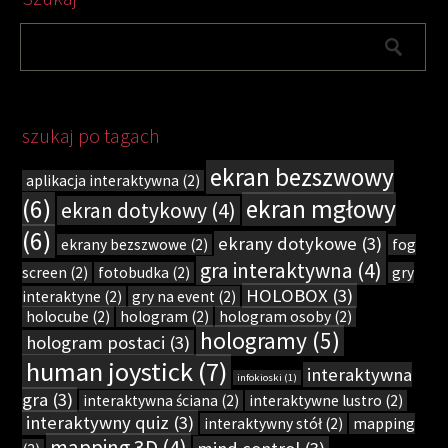
szukaj po tagach
ekran bezszwowy
aplikacja interaktywna
(2)
(6)
ekran mgłowy
ekran dotykowy
(4)
(6)
ekrany dotykowe
(3)
ekrany bezszwowe
(2)
fog
gra interaktywna
(4)
screen
(2)
fotobudka
(2)
gry
HOLOBOX
(3)
interaktyne
(2)
gry na event
(2)
holocube
(2)
hologram
(2)
hologram osoby
(2)
hologramy
(5)
hologram postaci
(3)
human joystick
(7)
interaktywna
infokioski
(1)
gra
(3)
interaktywna ściana
(2)
interaktywne lustro
(2)
interaktywny quiz
(3)
interaktywny stół
(2)
mapping
mapping 3D
(4)