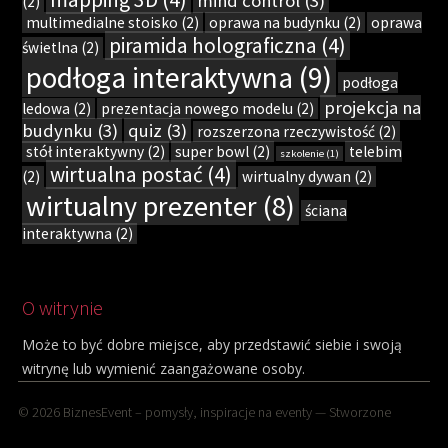
mind control
(3)
(2)
multimedialne stoisko
(2)
oprawa na budynku
(2)
oprawa
piramida holograficzna
(4)
świetlna
(2)
podłoga interaktywna
(9)
podłoga
projekcja na
ledowa
(2)
prezentacja nowego modelu
(2)
budynku
(3)
quiz
(3)
rozszerzona rzeczywistość
(2)
stół interaktywny
(2)
super bowl
(2)
telebim
szkolenie
(1)
wirtualna postać
(4)
(2)
wirtualny dywan
(2)
wirtualny prezenter
(8)
ściana
interaktywna
(2)
O witrynie
Może to być dobre miejsce, aby przedstawić siebie i swoją
witrynę lub wymienić zaangażowane osoby.
© 2026
BiznesEvent – pomysły, inspiracje na eventy
— Stworzone