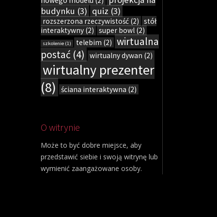
nowego modelu
(2)
budynku
(3)
quiz
(3)
rozszerzona rzeczywistość
(2)
stół
interaktywny
(2)
super bowl
(2)
wirtualna
telebim
(2)
szkolenie
(1)
postać
(4)
wirtualny dywan
(2)
wirtualny prezenter
(8)
ściana interaktywna
(2)
O witrynie
Może to być dobre miejsce, aby
przedstawić siebie i swoją witrynę lub
wymienić zaangażowane osoby.