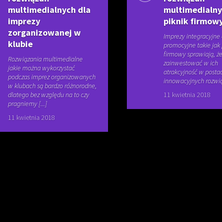
multimedialnych dla
multimedialny
imprezy
piknik firmow
zorganizowanej w
Imprezy integracyjne 
klubie
promocyjne takie jak 
firmowy sprawiają, ż
Rozwiązania multimedialne
zainwestować w ich
jakie można wykorzystać
atrakcyjność w postac
podczas imprez organizowanych
innowacyjnych rozwiąz
w klubach są bardzo różnorodne,
dlatego bez względu na to czy
11 kwietnia 2018
pragniemy [...]
11 kwietnia 2018