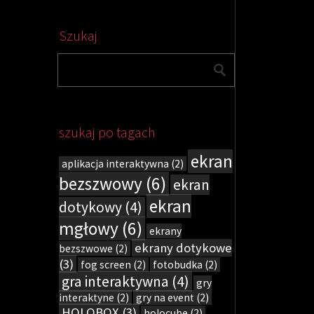
Szukaj
szukaj po tagach
ekran
aplikacja interaktywna
(2)
bezszwowy
(6)
ekran
ekran
dotykowy
(4)
mgłowy
(6)
ekrany
ekrany dotykowe
bezszwowe
(2)
(3)
fog screen
(2)
fotobudka
(2)
gra interaktywna
(4)
gry
interaktyne
(2)
gry na event
(2)
HOLOBOX
(3)
holocube
(2)