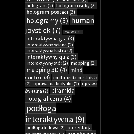
hologram
(2)
hologram osoby
(2)
hologram postaci
(3)
human
hologramy
(5)
joystick
(7)
infokioski
(1)
interaktywna gra
(3)
interaktywna ściana
(2)
interaktywne lustro
(2)
interaktywny quiz
(3)
interaktywny stół
(2)
mapping
(2)
mapping 3D
(4)
mind
control
(3)
multimedialne stoisko
(2)
oprawa na budynku
(2)
oprawa
piramida
świetlna
(2)
holograficzna
(4)
podłoga
interaktywna
(9)
podłoga ledowa
(2)
prezentacja
projekcja na