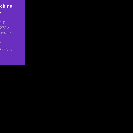
ch na
y
czy
piknik
e warto
i
ań [...]