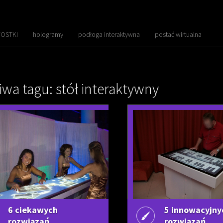
OSTKI
hologramy
podłoga interaktywna
postać wirtualna
iwa tagu: stół interaktywny
6 ciekawych
5 innowacyjny
rozwiązań
rozwiązań