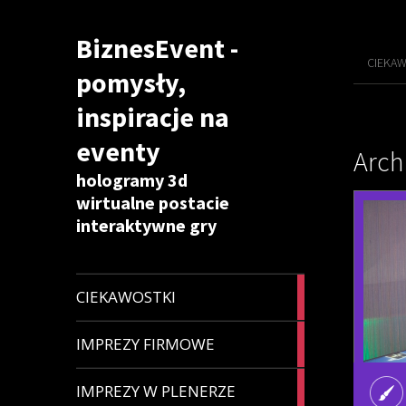
BiznesEvent -
CIEKAW
pomysły,
inspiracje na
eventy
Arch
hologramy 3d
wirtualne postacie
interaktywne gry
9
CIEKAWOSTKI
articles
5
IMPREZY FIRMOWE
articles
4
IMPREZY W PLENERZE
articles