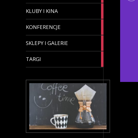
4
KLUBY I KINA
articles
8
KONFERENCJE
articles
3
SKLEPY I GALERIE
articles
4
TARGI
articles