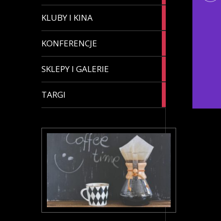
4
KLUBY I KINA
articles
8
KONFERENCJE
articles
3
SKLEPY I GALERIE
articles
4
TARGI
articles