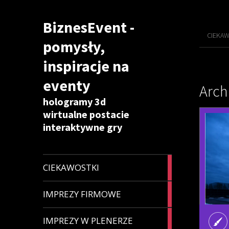
BiznesEvent -
CIEKAW
pomysły,
inspiracje na
eventy
Arch
hologramy 3d
wirtualne postacie
interaktywne gry
9
CIEKAWOSTKI
articles
5
IMPREZY FIRMOWE
articles
4
IMPREZY W PLENERZE
articles