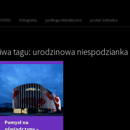
OSTKI
hologramy
podłoga interaktywna
postać wirtualna
iwa tagu: urodzinowa niespodzianka
Pomysł na
oświadczyny –