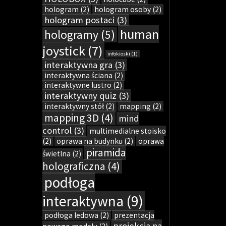
hologram
(2)
hologram osoby
(2)
hologram postaci
(3)
human
hologramy
(5)
joystick
(7)
infokioski
(1)
interaktywna gra
(3)
interaktywna ściana
(2)
interaktywne lustro
(2)
interaktywny quiz
(3)
interaktywny stół
(2)
mapping
(2)
mapping 3D
(4)
mind
control
(3)
multimedialne stoisko
(2)
oprawa na budynku
(2)
oprawa
piramida
świetlna
(2)
holograficzna
(4)
podłoga
interaktywna
(9)
podłoga ledowa
(2)
prezentacja
projekcja na