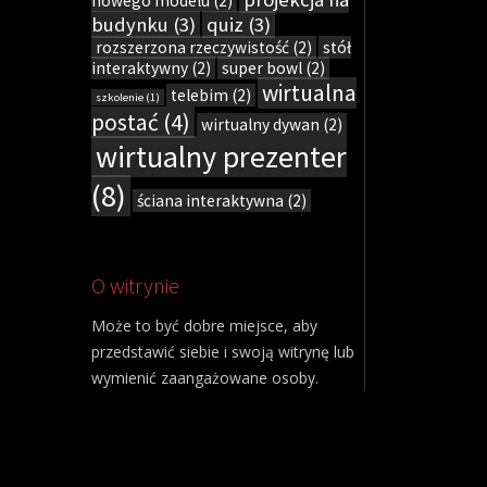
nowego modelu
(2)
budynku
(3)
quiz
(3)
rozszerzona rzeczywistość
(2)
stół
interaktywny
(2)
super bowl
(2)
wirtualna
telebim
(2)
szkolenie
(1)
postać
(4)
wirtualny dywan
(2)
wirtualny prezenter
(8)
ściana interaktywna
(2)
O witrynie
Może to być dobre miejsce, aby
przedstawić siebie i swoją witrynę lub
wymienić zaangażowane osoby.