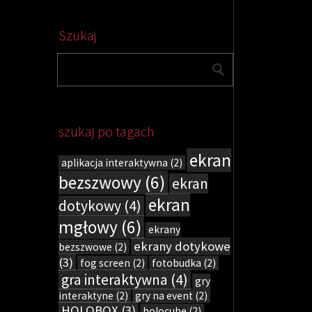
Szukaj
szukaj po tagach
ekran
aplikacja interaktywna
(2)
bezszwowy
(6)
ekran
ekran
dotykowy
(4)
mgłowy
(6)
ekrany
ekrany dotykowe
bezszwowe
(2)
(3)
fog screen
(2)
fotobudka
(2)
gra interaktywna
(4)
gry
interaktyne
(2)
gry na event
(2)
HOLOBOX
(3)
holocube
(2)