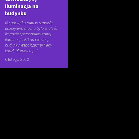
iluminacja na
budynku
Na początku roku w serwisie
aukcyjnym można było znaleźć
licytację spersonalizowanej
iluminacji LED na elewacji
budynku Współczesnej Perły
Łodzi, biurowcu [...]
6 lutego 2020