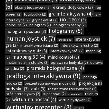
(6)
ekrany dotykowe
(3)
ekrany bezszwowe
(2)
fog
gra interaktywna
(4)
screen
(2)
fotobudka
(2)
gry
HOLOBOX
(3)
interaktyne
(2)
gry na event
(2)
holocube
(2)
hologram
(2)
hologram osoby
(2)
hologramy
(5)
hologram postaci
(3)
human joystick
(7)
interaktywna
infokioski
(1)
gra
(3)
interaktywna ściana
(2)
interaktywne lustro
(2)
interaktywny quiz
(3)
interaktywny stół
(2)
mapping
mapping 3D
(4)
mind control
(3)
(2)
multimedialne stoisko
(2)
oprawa na budynku
(2)
oprawa
piramida holograficzna
(4)
świetlna
(2)
podłoga interaktywna
(9)
podłoga
projekcja na
ledowa
(2)
prezentacja nowego modelu
(2)
budynku
(3)
quiz
(3)
rozszerzona rzeczywistość
(2)
stół interaktywny
(2)
super bowl
(2)
telebim
szkolenie
(1)
wirtualna postać
(4)
(2)
wirtualny dywan
(2)
wirtualny prezenter
(8)
ściana