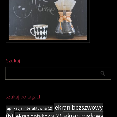
Szukaj
szukaj po tagach
ekran bezszwowy
aplikacja interaktywna
(2)
(6)
ekran mgłowy
ekran dotykowy
(4)