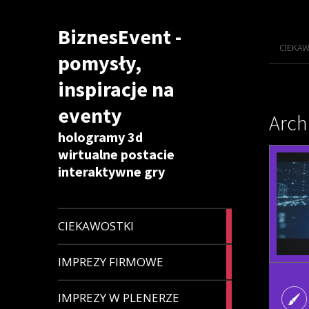
BiznesEvent -
CIEKAW
pomysły,
inspiracje na
eventy
Arch
hologramy 3d
wirtualne postacie
interaktywne gry
9
CIEKAWOSTKI
articles
5
IMPREZY FIRMOWE
articles
4
IMPREZY W PLENERZE
articles