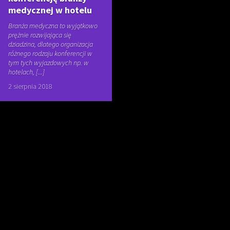
medycznej w hotelu
Branża medyczna to wyjątkowo
prężnie rozwijająca się
dziadzina, dlatego organizacja
różnego rodzaju konferencji w
tym tych wyjazdowych np. w
hotelach, [...]
2 sierpnia 2018