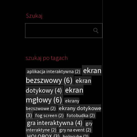
Szukaj
szukaj po tagach
ekran
aplikacja interaktywna
(2)
bezszwowy
(6)
ekran
ekran
dotykowy
(4)
mgłowy
(6)
ekrany
ekrany dotykowe
bezszwowe
(2)
(3)
fog screen
(2)
fotobudka
(2)
gra interaktywna
(4)
gry
interaktyne
(2)
gry na event
(2)
HOLOBOX
(3)
holocube
(2)