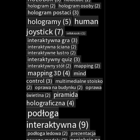
hologram
(2)
hologram osoby
(2)
hologram postaci
(3)
human
hologramy
(5)
joystick
(7)
infokioski
(1)
interaktywna gra
(3)
interaktywna ściana
(2)
interaktywne lustro
(2)
interaktywny quiz
(3)
interaktywny stół
(2)
mapping
(2)
mapping 3D
(4)
mind
control
(3)
multimedialne stoisko
(2)
oprawa na budynku
(2)
oprawa
piramida
świetlna
(2)
holograficzna
(4)
podłoga
interaktywna
(9)
podłoga ledowa
(2)
prezentacja
projekcja na