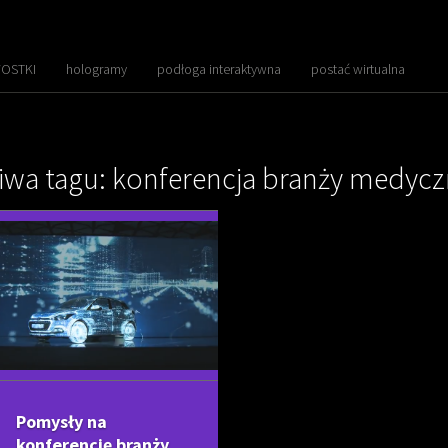
OSTKI
hologramy
podłoga interaktywna
postać wirtualna
iwa tagu: konferencja branży medycz
Pomysły na
konferencję branży