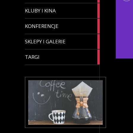
4
KLUBY I KINA
articles
8
KONFERENCJE
articles
3
SKLEPY I GALERIE
articles
4
TARGI
articles