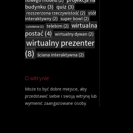
nowego modelu
(2)
budynku
(3)
quiz
(3)
rozszerzona rzeczywistość
(2)
stół
interaktywny
(2)
super bowl
(2)
wirtualna
telebim
(2)
szkolenie
(1)
postać
(4)
wirtualny dywan
(2)
wirtualny prezenter
(8)
ściana interaktywna
(2)
O witrynie
Może to być dobre miejsce, aby
przedstawić siebie i swoją witrynę lub
wymienić zaangażowane osoby.