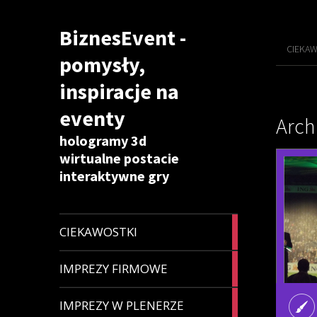
BiznesEvent -
CIEKAW
pomysły,
inspiracje na
eventy
Arch
hologramy 3d
wirtualne postacie
interaktywne gry
9
CIEKAWOSTKI
articles
5
IMPREZY FIRMOWE
articles
4
IMPREZY W PLENERZE
articles