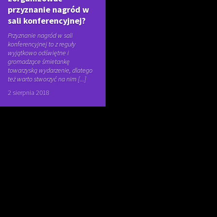
przyznanie nagród w
sali konferencyjnej?
Przyznanie nagród w sali
konferencyjnej to z reguły
wyjątkowo odświętne i
gromadzące śmietankę
towarzyską wydarzenie, dlatego
też warto stworzyć na nim [...]
2 sierpnia 2018