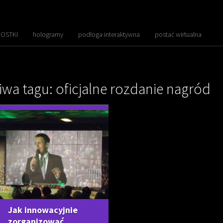
OSTKI
hologramy
podłoga interaktywna
postać wirtualna
iwa tagu: oficjalne rozdanie nagród
Jak innowacyjnie
zorganizować