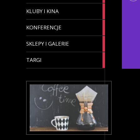
4
KLUBY I KINA
articles
8
KONFERENCJE
articles
3
SKLEPY I GALERIE
articles
4
TARGI
articles