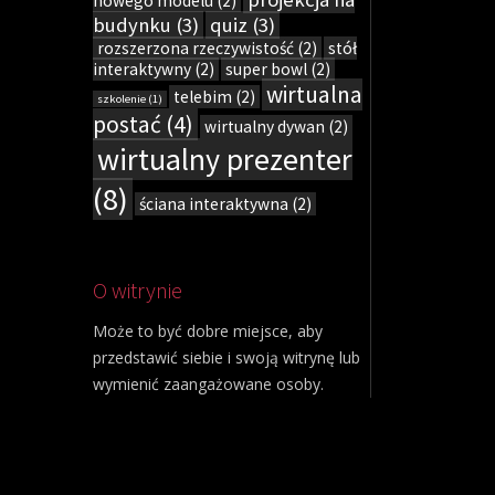
nowego modelu
(2)
budynku
(3)
quiz
(3)
rozszerzona rzeczywistość
(2)
stół
interaktywny
(2)
super bowl
(2)
wirtualna
telebim
(2)
szkolenie
(1)
postać
(4)
wirtualny dywan
(2)
wirtualny prezenter
(8)
ściana interaktywna
(2)
O witrynie
Może to być dobre miejsce, aby
przedstawić siebie i swoją witrynę lub
wymienić zaangażowane osoby.