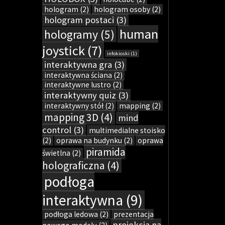
hologram
(2)
hologram osoby
(2)
hologram postaci
(3)
human
hologramy
(5)
joystick
(7)
infokioski
(1)
interaktywna gra
(3)
interaktywna ściana
(2)
interaktywne lustro
(2)
interaktywny quiz
(3)
interaktywny stół
(2)
mapping
(2)
mapping 3D
(4)
mind
control
(3)
multimedialne stoisko
(2)
oprawa na budynku
(2)
oprawa
piramida
świetlna
(2)
holograficzna
(4)
podłoga
interaktywna
(9)
podłoga ledowa
(2)
prezentacja
projekcja na