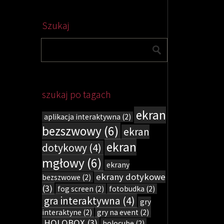
Szukaj
szukaj po tagach
ekran
aplikacja interaktywna
(2)
bezszwowy
(6)
ekran
ekran
dotykowy
(4)
mgłowy
(6)
ekrany
ekrany dotykowe
bezszwowe
(2)
(3)
fog screen
(2)
fotobudka
(2)
gra interaktywna
(4)
gry
interaktyne
(2)
gry na event
(2)
HOLOBOX
(3)
holocube
(2)