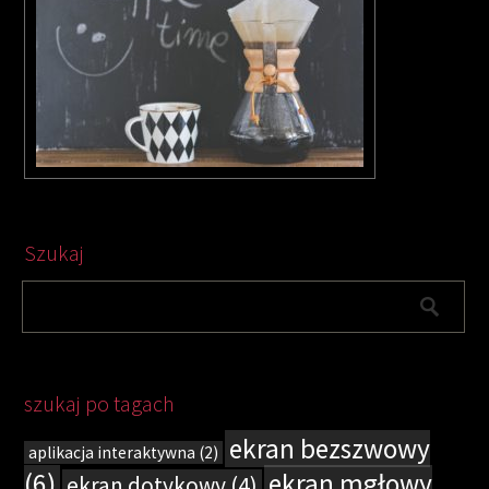
Szukaj
szukaj po tagach
ekran bezszwowy
aplikacja interaktywna
(2)
(6)
ekran mgłowy
ekran dotykowy
(4)