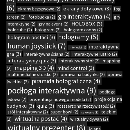
(6)
ekrany dotykowe
(3)
ekrany bezszwowe
(2)
fog
gra interaktywna
(4)
screen
(2)
fotobudka
(2)
gry
HOLOBOX
(3)
interaktyne
(2)
gry na event
(2)
holocube
(2)
hologram
(2)
hologram osoby
(2)
hologramy
(5)
hologram postaci
(3)
human joystick
(7)
interaktywna
infokioski
(1)
gra
(3)
interaktywna ściana
(2)
interaktywne lustro
(2)
interaktywny quiz
(3)
interaktywny stół
(2)
mapping
mapping 3D
(4)
mind control
(3)
(2)
multimedialne stoisko
(2)
oprawa na budynku
(2)
oprawa
piramida holograficzna
(4)
świetlna
(2)
podłoga interaktywna
(9)
podłoga
projekcja na
ledowa
(2)
prezentacja nowego modelu
(2)
budynku
(3)
quiz
(3)
rozszerzona rzeczywistość
(2)
stół interaktywny
(2)
super bowl
(2)
telebim
szkolenie
(1)
wirtualna postać
(4)
(2)
wirtualny dywan
(2)
wirtualny prezenter
(8)
ściana